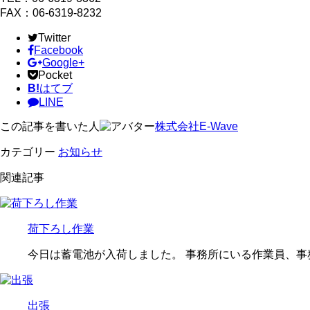
FAX：06-6319-8232
Twitter
Facebook
Google+
Pocket
B!
はてブ
LINE
この記事を書いた人
株式会社E-Wave
カテゴリー
お知らせ
関連記事
荷下ろし作業
今日は蓄電池が入荷しました。 事務所にいる作業員、事
出張