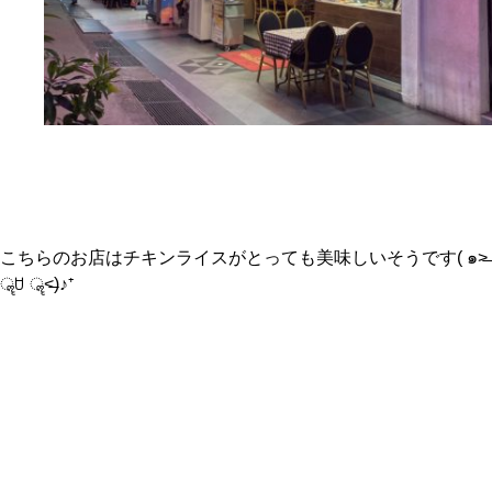
こちらのお店はチキンライスがとっても美味しいそうです( ๑˃̶
ॣꇴ ॣ˂̶)♪⁺