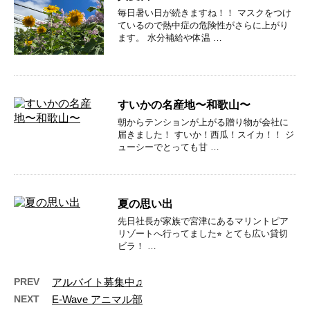
毎日暑い日が続きますね！！ マスクをつけ
ているので熱中症の危険性がさらに上がり
ます。 水分補給や体温 …
すいかの名産地〜和歌山〜
朝からテンションが上がる贈り物が会社に
届きました！ すいか！西瓜！スイカ！！ ジ
ューシーでとっても甘 …
夏の思い出
先日社長が家族で宮津にあるマリントピア
リゾートへ行ってました⭐︎ とても広い貸切
ビラ！ …
PREV
アルバイト募集中♫
NEXT
E-Wave アニマル部